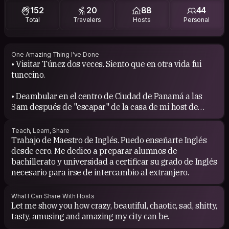
152
20
88
44
Total
Travelers
Hosts
Personal
One Amazing Thing I've Done
• Visitar Túnez dos veces. Siento que en otra vida fui
tunecino.
• Deambular en el centro de Ciudad de Panamá a las
3am después de "escapar" de la casa de mi host de
Couchsurfing (el cual era embajador) que quería
forzarme a 🤡.
Teach, Learn, Share
Trabajo de Maestro de Inglés. Puedo enseñarte Inglés
• Me disloqué la rodilla bajando un volcán en
desde cero. Me dedico a preparar alumnos de
Guatemala. Me regresé la rodilla a su lugar yo solo para
bachillerato y universidad a certificar su grado de Inglés
seguir bajando el volcán.
necesario para irse de intercambio al extranjero.
• Conozco todo mi bello Estado de Quintana Roo.
What I Can Share With Hosts
Let me show you how crazy, beautiful, chaotic, sad, shitty,
• Acampar atrás de la Zona Arqueológica de Tulum. De
tasty, amusing and amazing my city can be.
los mejores espectáculos de estrellas en mi vida.