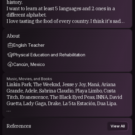
history.
I want to learn at least 5 languages and 2 ones in a
different alphabet.
I love tasting the food of every country. I think it's sad
not having national food, my city doesn't have any
traditional meal.
About
I like every kind of tourism activity. City or nature
English Teacher
tourism is the same for me, I like both.
Physical Education and Rehabilitation
Cancún, Mexico
Music, Movies, and Books
Linkin Park, The Weeknd, Jesse y Joy, Maná, Ariana
Grande, Adele, Sabrina Claudio, Playa Limbo, Costa
Titch, Evanescence, The Black Eyed Peas, INNA, David
Guetta, Lady Gaga, Drake, La 5ta Estación, Dua Lipa.
Valerian, Avatar, Prometeo, Interestelar, The Arrival, Eat-
Pray-Love, Fast and Furious.
References
View All