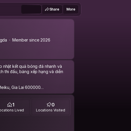
Share
More
gda
Member since 2026
p nhật kết quả bóng đá nhanh và
ịch thi đấu, bảng xếp hạng và diễn
Pleiku, Gia Lai 600000
#tructiepKQBD #lichthidau
1
0
ocations Lived
Locations Visited
a