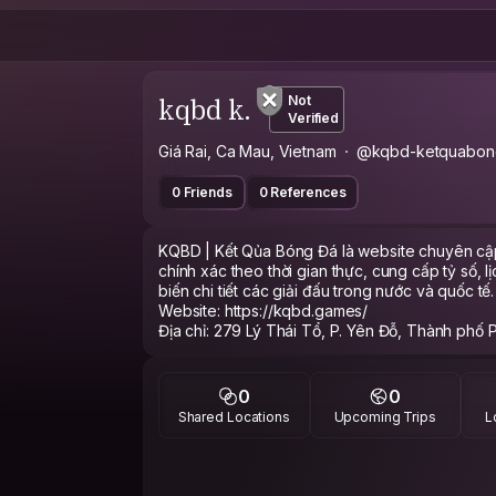
kqbd k.
Not
Verified
Giá Rai, Ca Mau, Vietnam
@kqbd-ketquabon
0 Friends
0 References
KQBD | Kết Qủa Bóng Đá là website chuyên cậ
chính xác theo thời gian thực, cung cấp tỷ số, l
biến chi tiết các giải đấu trong nước và quốc tế.
Website: https://kqbd.games/
Địa chỉ: 279 Lý Thái Tổ, P. Yên Đỗ, Thành phố 
SĐT: 0983214588
Email: support@kqbd.games
Hashtag: #KQBD #ketquabongda #tysobongda 
0
0
#bangxephang #tylekeo #capnhatbongda
Shared Locations
Upcoming Trips
L
Social:
https://www.facebook.com/kqbdketquabongd