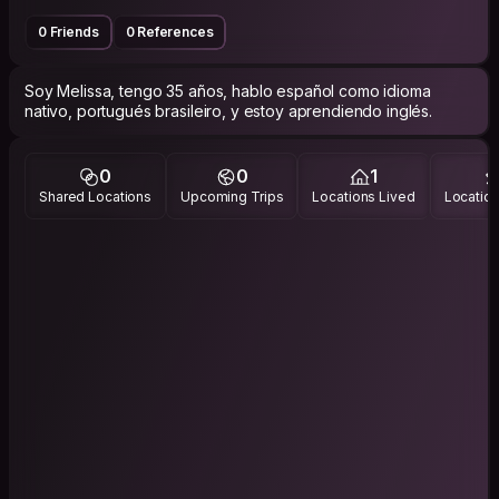
0 Friends
0 References
Soy Melissa, tengo 35 años, hablo español como idioma
nativo, portugués brasileiro, y estoy aprendiendo inglés.
0
0
1
Shared Locations
Upcoming Trips
Locations Lived
Location