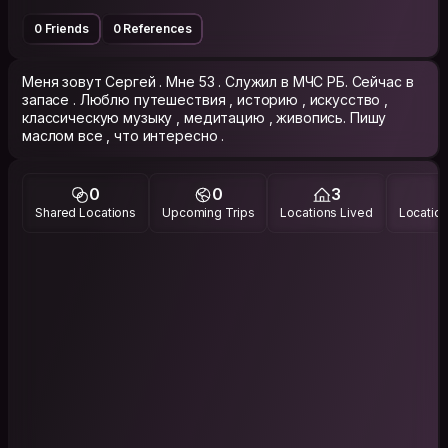
0 Friends
0 References
Меня зовут Сергей . Мне 53 . Служил в МЧС РБ. Сейчас в
запасе . Люблю путешествия , историю , искусство ,
классическую музыку , медитацию , живопись. Пишу
маслом все , что интересно .
0
0
3
Shared Locations
Upcoming Trips
Locations Lived
Location