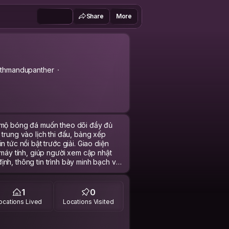
Share
More
thmandupanther
m mộ bóng đá muốn theo dõi đầy đủ
trung vào lịch thi đấu, bảng xếp
 tức nổi bật trước giải. Giao diện
 máy tính, giúp người xem cập nhật
nh, thông tin trình bày minh bạch và
n mỗi ngày.
1
0
ocations Lived
Locations Visited