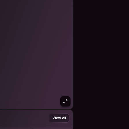
n Thuận, Hồ Chí Minh, Việt Nam
thidauworldcup #tintucworldcup
View All