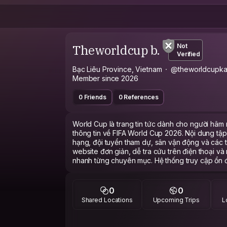
Theworldcup b.
Not
Verified
Bạc Liêu Province, Vietnam
@theworldcupka
Member since 2026
0 Friends
0 References
World Cup là trang tin tức dành cho người hâ
thông tin về FIFA World Cup 2026. Nội dung tập 
hạng, đội tuyển tham dự, sân vận động và các tin
website đơn giản, dễ tra cứu trên điện thoại và
nhanh từng chuyên mục. Hệ thống truy cập ổn đị
hỗ trợ người dùng theo dõi World Cup thuận tiệ
Thông Tin Liên Hệ
0
0
Thương hiệu: World Cup
Shared Locations
Upcoming Trips
L
Website: https://theworldcup.biz/
Email: support@theworldcup.biz
Hotline: 0938 471 526