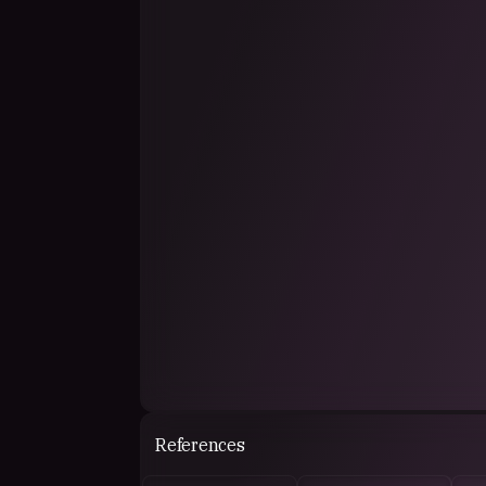
Địa chỉ: 73 Đ. Lâm Văn Bền, Tân Thuận Tây, Tâ
Zipcode: 700000
Hashtags
#worldcup #worldcup2026 #fifaworldcup #lich
References