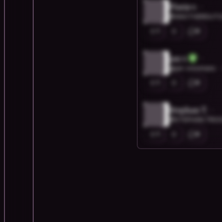
Floris v.
@ANOTHERDUTC
1
0
jan v.
@jan-vroomans
1
0
Stephan T.
@STEPHAN.TRO
1
0