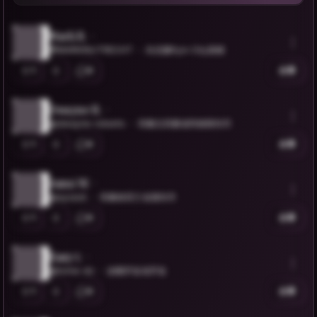
Mark R.
@MARKINUTRECHT
烏克蘭Kyiv City基輔
1
0
分享
Dwayne R.
@dwayne-roberts
荷蘭北荷蘭省阿姆斯特丹
1
0
分享
Azmi W.
@ayzack
荷蘭南荷兰省鹿特丹
1
0
分享
Easy t.
@tome-dz
波蘭罗兹省罗兹
1
0
分享