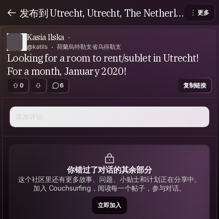
发布到 Utrecht, Utrecht, The Netherla
更多
nds
Kasia Ilska
@katils
荷蘭烏特勒支省乌得勒支
Looking for a room to rent/sublet in Utrecht!
For a month, January 2020!
0
6
复制链接
添加评论
你错过了对话的其余部分
这个社区里还有更多故事、问题、小贴士和计划正在分享中。
加入 Couchsurfing，阅读每一个帖子，参与对话。
立即加入