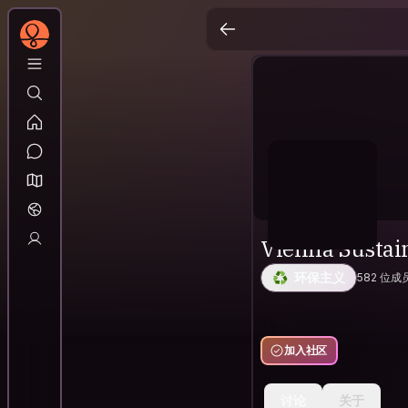
Vienna Sustai
♻️
环保主义
582 位成
加入社区
讨论
关于