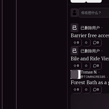
已
已删除用户
Barrier free acce
0
0
已
已删除用户
Bile and Ride Vi
0
0
Tomas N.
@TOMINORES85
Forest Bath as a 
0
0