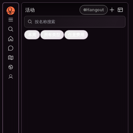
活动
活动
Hangout
本周
所有类型
任意费用