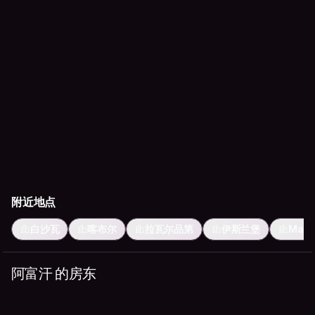
附近地点
白沙瓦
喀布尔
拉瓦尔品第
伊斯兰堡
Mazar
阿富汗 的房东