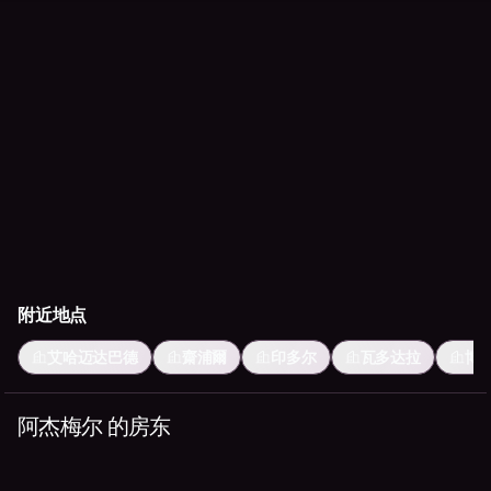
附近地点
艾哈迈达巴德
齋浦爾
印多尔
瓦多达拉
博
阿杰梅尔 的房东