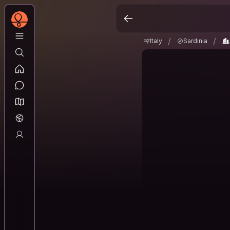
Italy
Sardinia
Al
/
/
/
/
Italy
Sardinia