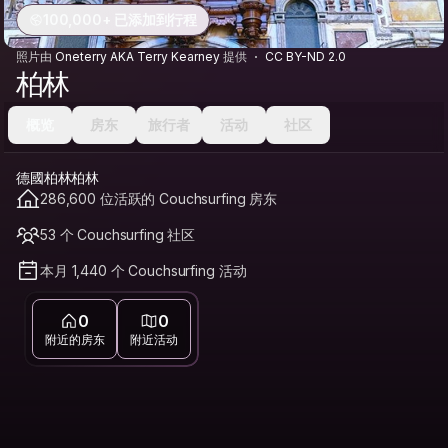
100,000+ 已添加到行程
照片由
Oneterry AKA Terry Kearney
提供
CC BY-ND 2.0
柏林
概览
房东
旅行者
活动
社区
德國柏林柏林
286,600 位活跃的 Couchsurfing 房东
53 个 Couchsurfing 社区
本月 1,440 个 Couchsurfing 活动
0
0
附近的房东
附近活动