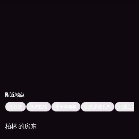
附近地点
汉堡
布拉格
哥本哈根
弗罗茨瓦夫
法兰克
柏林 的房东