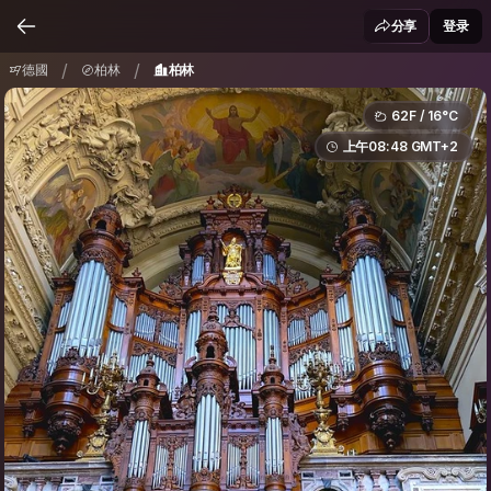
德國
柏林
柏林
/
/
分享
登录
/
/
德國
柏林
柏林
62F / 16°C
上午08:48 GMT+2