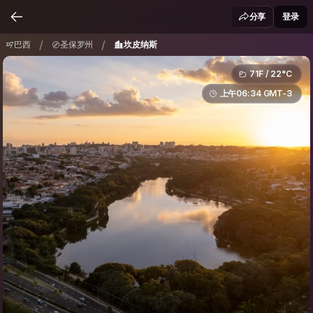
巴西
圣保罗州
坎皮纳斯
/
/
分享
登录
/
/
巴西
圣保罗州
坎皮纳斯
71F / 22°C
上午06:34 GMT-3