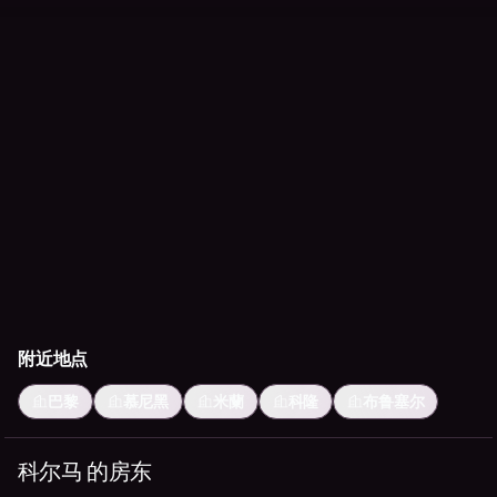
附近地点
巴黎
慕尼黑
米蘭
科隆
布鲁塞尔
科尔马 的房东