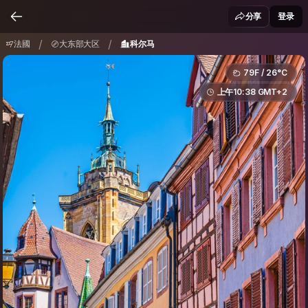
法國
大东部大区
科尔马
/
/
分享
登录
/
/
法國
大东部大区
科尔马
79F / 26°C
上午10:38 GMT+2