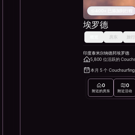
400+ 已添加到行程
埃罗德
概览
房东
旅行
印度泰米尔纳德邦埃罗德
5,800 位活跃的 Couchs
本月 5 个 Couchsurfin
0
0
附近的房东
附近活动