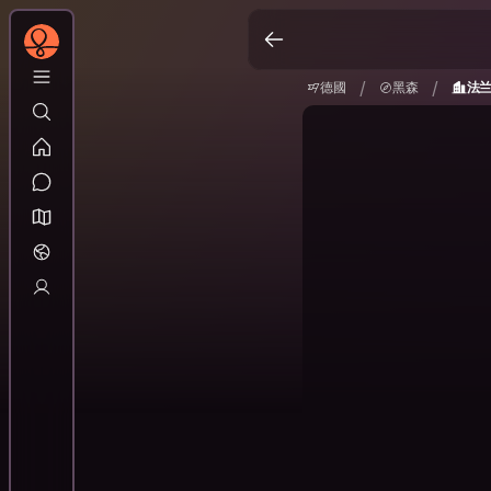
德國
黑森
法兰
/
/
/
/
德國
黑森
法