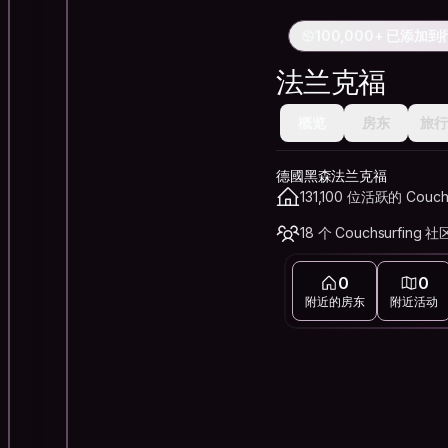
100,000+ 已添加
法兰克福
概览
房东
旅行
德國黑森法兰克福
131,100 位活跃的 Couch
18 个 Couchsurfing 社
0
0
附近的房东
附近活动