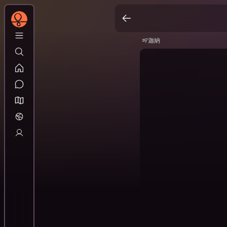
迦納
迦納