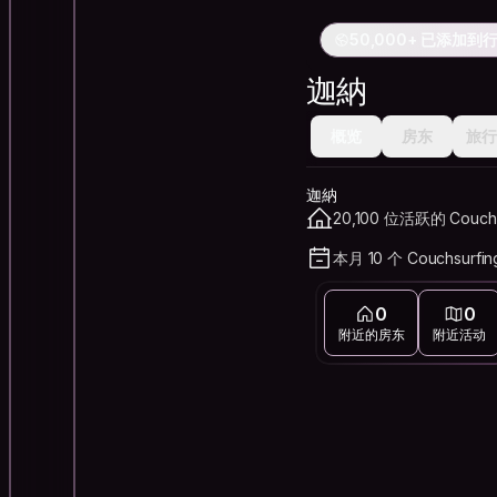
50,000+ 已添加到
迦納
概览
房东
旅行
迦納
20,100 位活跃的 Couch
本月 10 个 Couchsurfi
0
0
附近的房东
附近活动