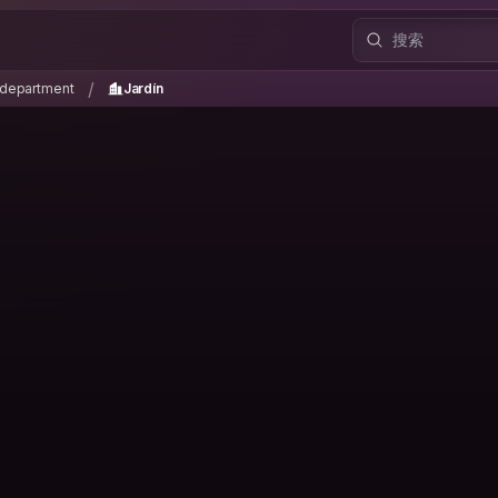
a department
Jardín
/
/
 department
Jardín