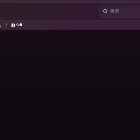
ty
Kali
/
/
y
Kali