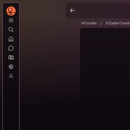
Croatia
Zadar Coun
/
/
Croatia
Zadar Count