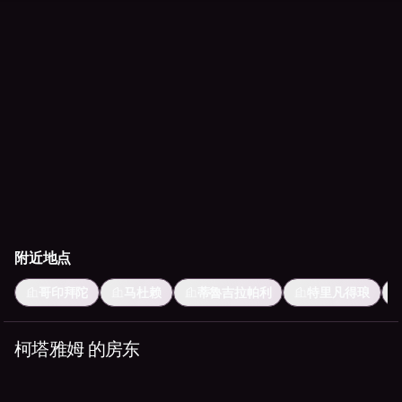
附近地点
哥印拜陀
马杜赖
蒂魯吉拉帕利
特里凡得琅
柯塔雅姆 的房东