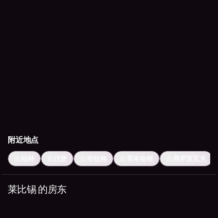
附近地点
柏林
汉堡
布拉格
哥本哈根
弗罗茨瓦夫
莱比锡 的房东