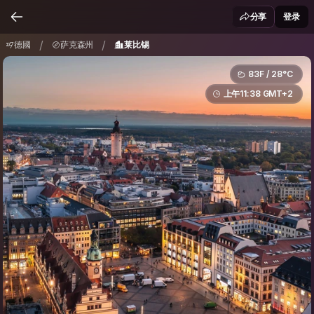
德國
萨克森州
莱比锡
/
/
分享
登录
/
/
德國
萨克森州
莱比锡
83F / 28°C
上午11:38 GMT+2