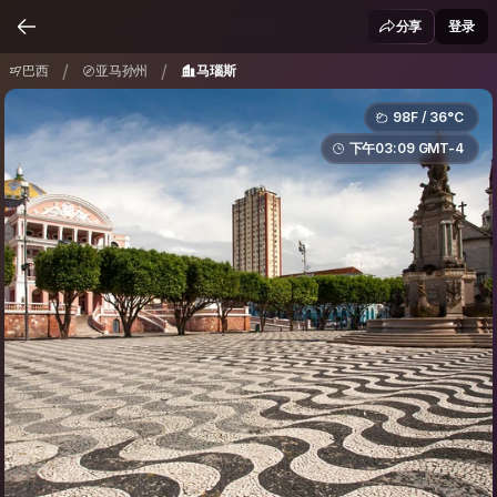
巴西
亚马孙州
马瑙斯
/
/
分享
登录
/
/
巴西
亚马孙州
马瑙斯
98F / 36°C
下午03:09 GMT-4