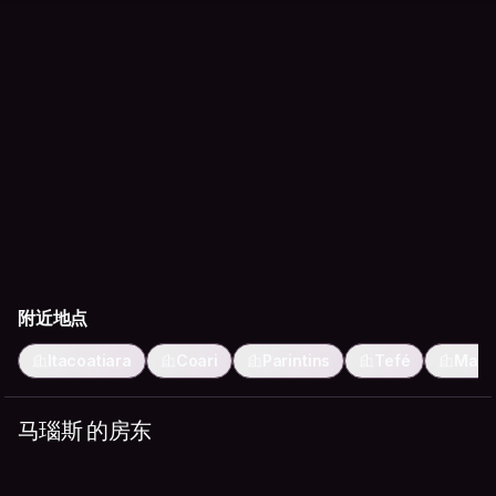
附近地点
Itacoatiara
Coari
Parintins
Tefé
Mana
马瑙斯 的房东