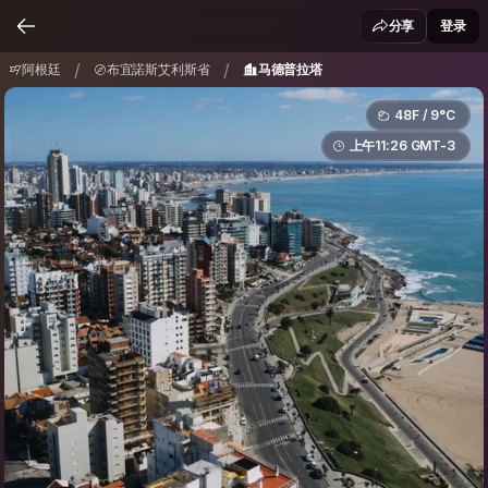
阿根廷
布宜諾斯艾利斯省
马德普拉塔
/
/
分享
登录
/
/
阿根廷
布宜諾斯艾利斯省
马德普拉塔
48F / 9°C
上午11:26 GMT-3