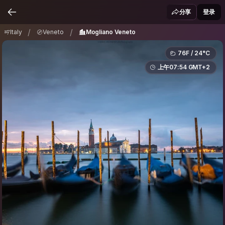
Italy
Veneto
Mogliano Veneto
/
/
分享
登录
/
/
Italy
Veneto
Mogliano Veneto
76F / 24°C
上午07:54 GMT+2