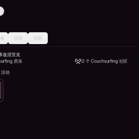
程
者
活动
社区
t新库兹涅茨克
urfing 房东
2 个 Couchsurfing 社区
g 活动