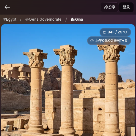
Egypt
Qena Governorate
Qina
/
/
分享
登录
/
/
Egypt
Qena Governorate
Qina
84F / 29°C
上午06:02 GMT+3