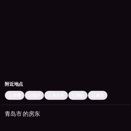
附近地点
淄博
临沂
淮安市
烟台
濰坊
青岛市 的房东