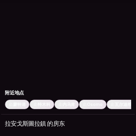
附近地点
蒙特港
特木科
内乌肯
Osorno
瓦尔迪维亚
拉安戈斯圖拉鎮 的房东