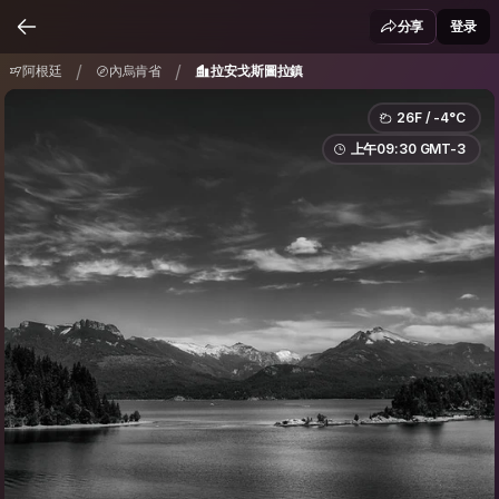
阿根廷
內烏肯省
拉安戈斯圖拉鎮
/
/
分享
登录
/
/
阿根廷
內烏肯省
拉安戈斯圖拉鎮
26F / -4°C
上午09:30 GMT-3