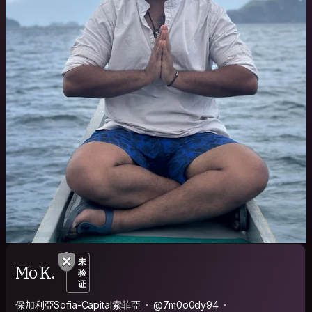
未
Mo K.
验
证
保加利亞Sofia-Capital索菲亞
@7m0o0dy94