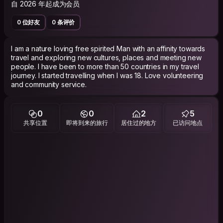
自 2026 年起成为会员
0 位好友
0 条评价
I am a nature loving free spirited Man with an affinity towards
travel and exploring new cultures, places and meeting new
people. I have been to more than 50 countries in my travel
journey. I started travelling when I was 18. Love volunteering
and community service.
0
0
2
5
共享位置
即将到来的旅行
居住过的地方
已访问地点