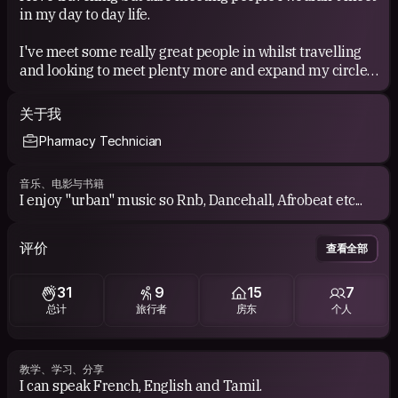
in my day to day life.
I've meet some really great people in whilst travelling
and looking to meet plenty more and expand my circle
of friends!
关于我
Pharmacy Technician
音乐、电影与书籍
I enjoy "urban" music so Rnb, Dancehall, Afrobeat etc...
评价
查看全部
31
9
15
7
总计
旅行者
房东
个人
教学、学习、分享
I can speak French, English and Tamil.