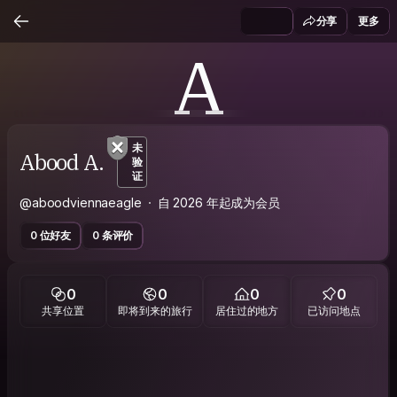
分享
更多
A
未
Abood A.
验
证
@aboodviennaeagle
自 2026 年起成为会员
0 位好友
0 条评价
0
0
0
0
共享位置
即将到来的旅行
居住过的地方
已访问地点