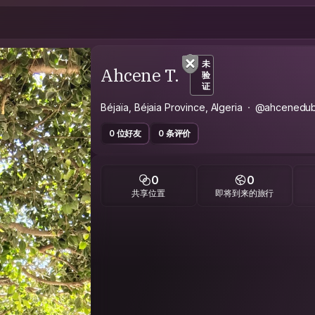
未
Ahcene T.
验
证
Béjaïa, Béjaia Province, Algeria
@ahcenedub
0 位好友
0 条评价
0
0
共享位置
即将到来的旅行