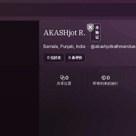
未
AKASHjot R.
验
证
Barnala, Punjab, India
@akashjotkathmandue
0 位好友
0 条评价
0
0
共享位置
即将到来的旅行