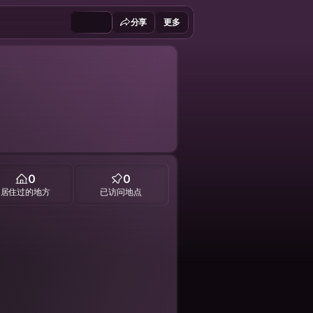
分享
更多
0
0
居住过的地方
已访问地点