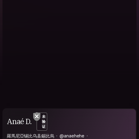
未
Anaé D.
验
证
羅馬尼亞锡比乌县錫比烏
@anaehehe