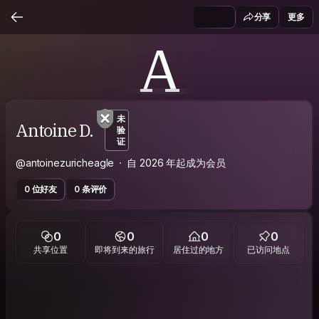
分享
更多
A
未
Antoine D.
验
证
@antoinezuricheagle
自 2026 年起成为会员
0 位好友
0 条评价
0
0
0
0
共享位置
即将到来的旅行
居住过的地方
已访问地点