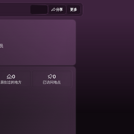
分享
更多
员
0
0
居住过的地方
已访问地点