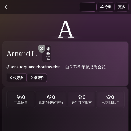
分享
更多
A
未
Arnaud L.
验
证
@arnaudguangzhoutraveler
自 2026 年起成为会员
0 位好友
0 条评价
0
0
0
0
共享位置
即将到来的旅行
居住过的地方
已访问地点