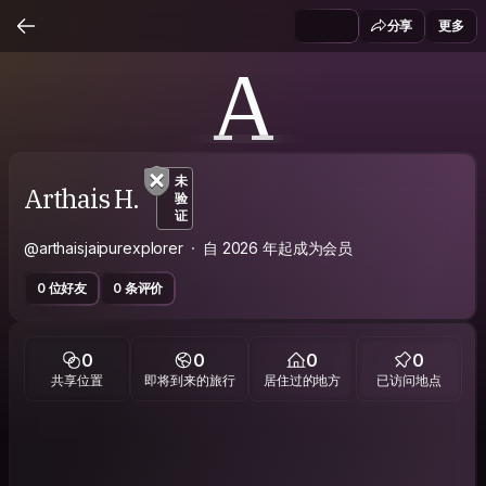
分享
更多
A
未
Arthais H.
验
证
@arthaisjaipurexplorer
自 2026 年起成为会员
0 位好友
0 条评价
0
0
0
0
共享位置
即将到来的旅行
居住过的地方
已访问地点