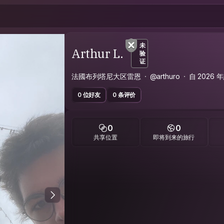
未
Arthur L.
验
证
法國布列塔尼大区雷恩
@arthuro
自 2026
0 位好友
0 条评价
0
0
共享位置
即将到来的旅行