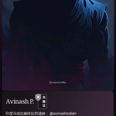
未
Avinash P.
验
证
印度马哈拉施特拉邦浦納
@avinashindian