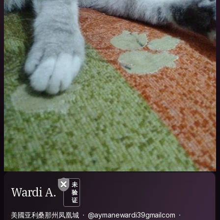
未
Wardi A.
验
证
美國亚利桑那州凤凰城
@aymanewardi39gmailcom