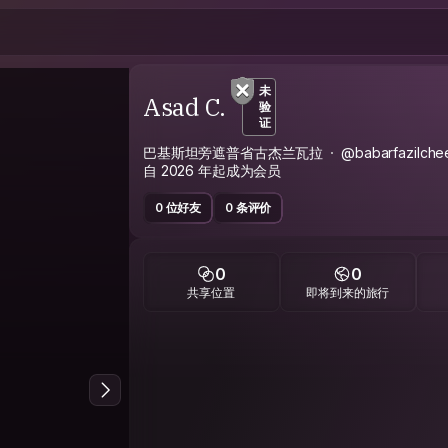
未
Asad C.
验
证
巴基斯坦旁遮普省古杰兰瓦拉
@babarfazilche
自 2026 年起成为会员
0 位好友
0 条评价
0
0
共享位置
即将到来的旅行