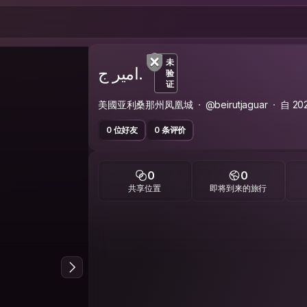
未
امیر ج.
验
证
美國亚利桑那州凤凰城
@beirutjaguar
自 2
0 位好友
0 条评价
0
0
共享位置
即将到来的旅行