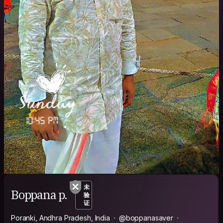
未
Boppana p.
验
证
Poranki, Andhra Pradesh, India
@boppanasaver