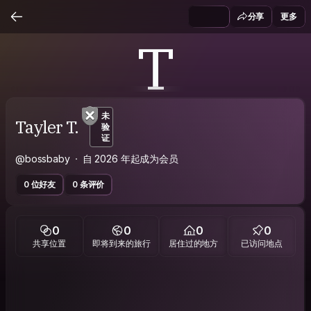
分享
更多
T
未
Tayler T.
验
证
@bossbaby
自 2026 年起成为会员
0 位好友
0 条评价
0
0
0
0
共享位置
即将到来的旅行
居住过的地方
已访问地点