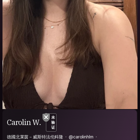
未
Carolin W.
验
证
德國北莱茵－威斯特法伦科隆
@carolinhlm