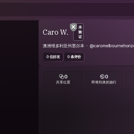
未
Caro W.
验
证
澳洲维多利亚州墨尔本
@caromelbournehoriz
0 位好友
0 条评价
0
0
共享位置
即将到来的旅行