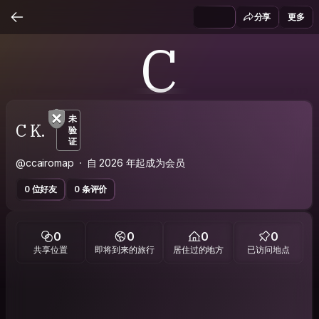
分享
更多
C
未
C K.
验
证
@ccairomap
自 2026 年起成为会员
0 位好友
0 条评价
0
0
0
0
共享位置
即将到来的旅行
居住过的地方
已访问地点